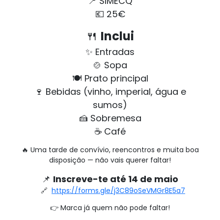
📍 SIMECQ
💶 25€
🍴
Inclui
✨ Entradas
🍲 Sopa
🍽️ Prato principal
🍷 Bebidas (vinho, imperial, água e
sumos)
🍰 Sobremesa
☕ Café
🔥 Uma tarde de convívio, reencontros e muita boa
disposição — não vais querer faltar!
📌
Inscreve-te até 14 de maio
🔗
https://forms.gle/j3C89oSeVMGr8E5a7
👉 Marca já quem não pode faltar!