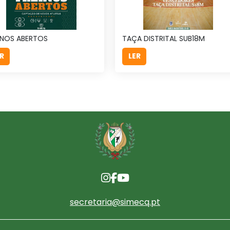
INOS ABERTOS
TAÇA DISTRITAL SUB18M
R
LER
secretaria@simecq.pt