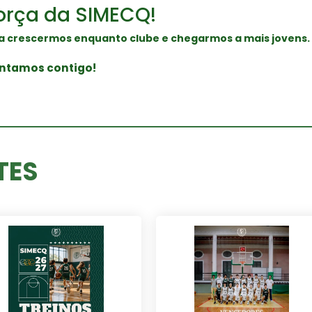
orça da SIMECQ!
a crescermos enquanto clube e chegarmos a mais jovens.
Contamos contigo!
TES